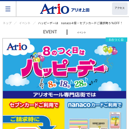
アクセス
トップ
イベント
ハッピーデーは nanaco４倍・セブンカードご請求時５％OFF！
|
EVENT
イベント
8のつく日