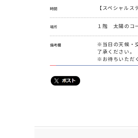
【スペシャルステ
時間
１階　太陽のコ
場所
※当日の天候・
備考欄
了承ください。

※お待ちいただ