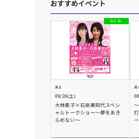
おすすめイベント
見る
見
09/26(土)
0
大林素子×石掛美知代スペシ
ャルトークショー～夢をあき
らめない～