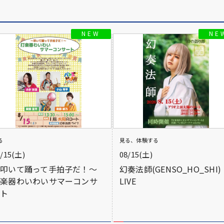
る
見る、体験する
8/15(土)
08/15(土)
～叩いて踊って手拍子だ！～
幻奏法師(GENSO_HO_SHI)
打楽器わいわいサマーコンサ
LIVE
ート