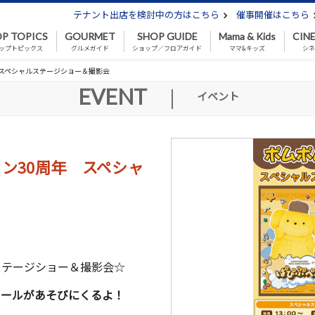
テナント出店を検討中の方はこちら
催事開催はこちら
P TOPICS
GOURMET
SHOP GUIDE
Mama & Kids
CIN
ップトピックス
グルメガイド
ショップ／フロアガイド
ママ&キッズ
シ
 スペシャルステージショー＆撮影会
EVENT
|
イベント
ン30周年 スペシャ
ステージショー＆撮影会☆
ロールがあそびにくるよ！