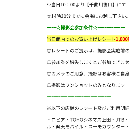
※当日10：00より【千曲川側口】にて
☆14時30分までに会場にお越し下さ
ｰｰｰｰ☆撮影会参加条件☆ｰｰｰｰｰｰｰｰｰｰｰｰ
当日館内でのお買い上げレシート
1,0
◎レシートのご提示は、撮影会実施前
◎参加券を紛失しますとご参加できま
◎カメラのご用意、撮影はお客様ご自
◎撮影はワンショットのみとなります。
ｰｰｰｰｰｰｰｰｰｰｰｰｰｰｰｰｰｰｰｰｰｰｰｰｰｰｰｰ
※以下の店舗のレシート及びご利用明
・ロピア・TOHOシネマズ上田・JTB
ル・楽天モバイル・スーモカウンター