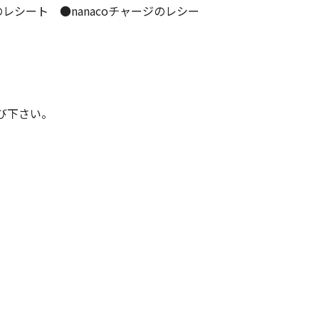
シート ●nanacoチャージのレシー
び下さい。