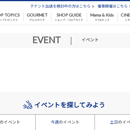
テナント出店を検討中の方はこちら
催事開催はこちら
P TOPICS
GOURMET
SHOP GUIDE
Mama & Kids
CIN
ップトピックス
グルメガイド
ショップ／フロアガイド
ママ&キッズ
シ
EVENT
|
イベント
イベントを探してみよう
のイベント
今週
のイベント
土日
のイ