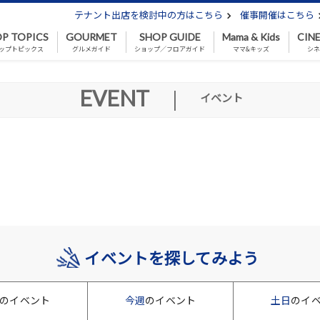
テナント出店を検討中の方はこちら
催事開催はこちら
P TOPICS
GOURMET
SHOP GUIDE
Mama & Kids
CIN
ップトピックス
グルメガイド
ショップ／フロアガイド
ママ&キッズ
シ
EVENT
|
イベント
イベントを探してみよう
のイベント
今週
のイベント
土日
のイ