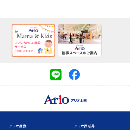
アリオ蘇我
アリオ西新井