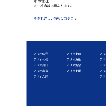
年中無休
※一部店舗は異なります。
その他詳しい情報はコチラ
アリオ蘇我
アリオ上田
アリ
アリオ札幌
アリオ倉敷
アリ
アリオ川口
アリオ鷲宮
アリ
アリオ亀有
アリオ上尾
アリ
アリオ八尾
アリ