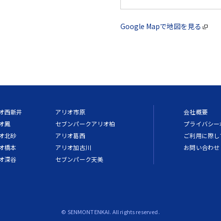
Google Mapで地図を見る
オ西新井
アリオ市原
会社概要
オ鳳
セブンパークアリオ柏
プライバシー
オ北砂
アリオ葛西
ご利用に際し
オ橋本
アリオ加古川
お問い合わせ
オ深谷
セブンパーク天美
© SENMONTENKAI. All rights reserved.