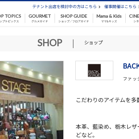
テナント出店を検討中の方はこちら
催事開催はこちら
P TOPICS
GOURMET
SHOP GUIDE
Mama & Kids
CIN
ップトピックス
グルメガイド
ショップ／フロアガイド
ママ&キッズ
シ
SHOP
|
ショップ
BAC
ファッ
こだわりのアイテムを多
本革、藍染め、栃木レザ
どなど。