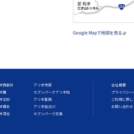
Google Mapで地図を見る
オ西新井
アリオ市原
会社概要
オ鳳
セブンパークアリオ柏
プライバシー
オ北砂
アリオ葛西
ご利用に際し
オ橋本
アリオ加古川
お問い合わせ
オ深谷
セブンパーク天美