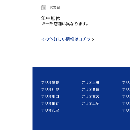
営業日
年中無休
※一部店舗は異なります。
その他詳しい情報はコチラ
アリオ蘇我
アリオ上田
アリ
アリオ札幌
アリオ倉敷
アリ
アリオ川口
アリオ鷲宮
アリ
アリオ亀有
アリオ上尾
アリ
アリオ八尾
アリ