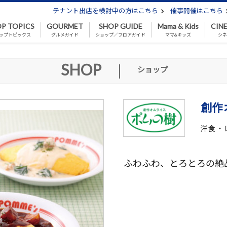
テナント出店を検討中の方はこちら
催事開催はこちら
P TOPICS
GOURMET
SHOP GUIDE
Mama & Kids
CIN
ップトピックス
グルメガイド
ショップ／フロアガイド
ママ&キッズ
シ
SHOP
|
ショップ
創作
洋食・
ふわふわ、とろとろの絶