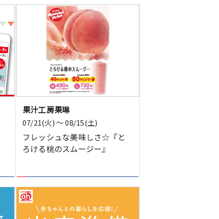
果汁工房果琳
07/21(火) 〜 08/15(土)
フレッシュな美味しさ☆『と
ろける桃のスムージー』