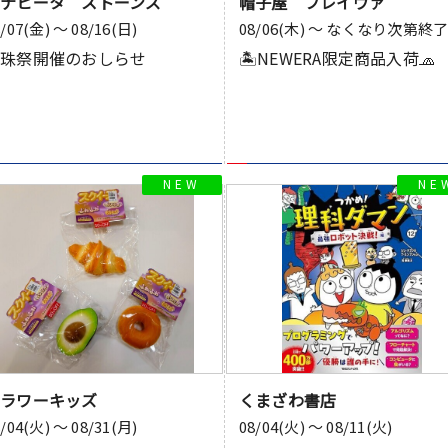
アナヒータ ストーンズ
帽子屋 フレイヴァ
8/07(金) 〜 08/16(日)
08/06(木) 〜 なくなり次第終
天珠祭開催のおしらせ
🏝️NEWERA限定商品入荷🧢
フラワーキッズ
くまざわ書店
8/04(火) 〜 08/31(月)
08/04(火) 〜 08/11(火)